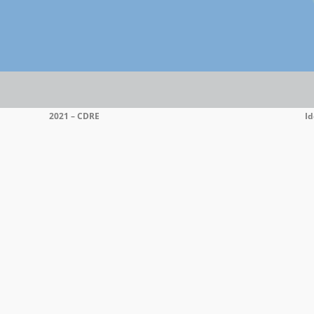
Bangui
Groupe
2021 – CDRE
Id