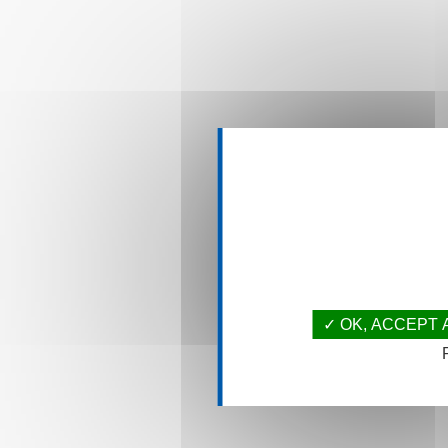
This site uses co
over what 
OK, ACCEPT 